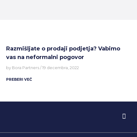
Razmišljate o prodaji podjetja? Vabimo
vas na neformalni pogovor
Bora Partners
19 decembra, 2022
PREBERI VEČ
O PODJETJU
PRED PRODAJO