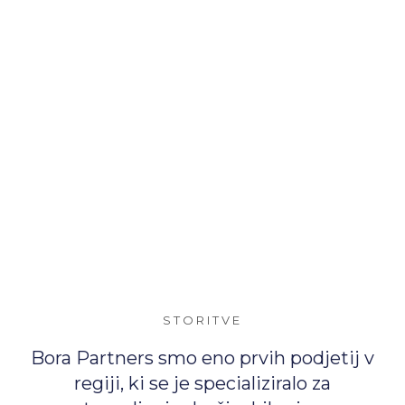
SLO
ANG
CHN
O PODJETJU
PRED PRODAJO
STORITVE
Bora Partners smo eno prvih podjetij v
regiji, ki se je specializiralo za