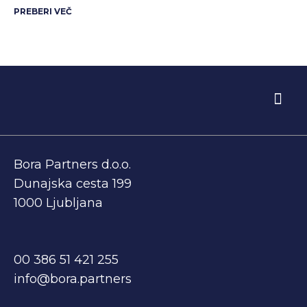
PREBERI VEČ
O PODJETJU
PRED PRODAJO
Bora Partners d.o.o.
Dunajska cesta 199
1000 Ljubljana
00 386 51 421 255
info@bora.partners